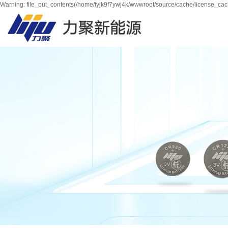
Warning: file_put_contents(/home/fyjk9f7ywj4k/wwwroot/source/cache/license_cach