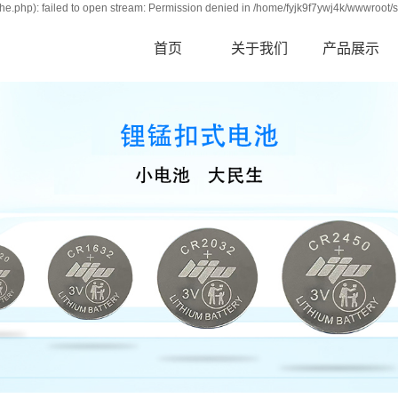
e.php): failed to open stream: Permission denied in /home/fyjk9f7ywj4k/wwwroot/s
首页
关于我们
产品展示