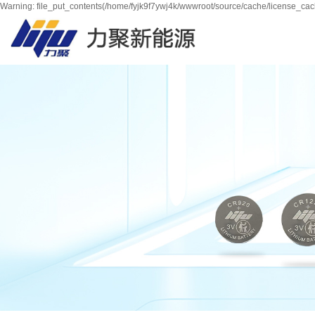
Warning: file_put_contents(/home/fyjk9f7ywj4k/wwwroot/source/cache/license_cach