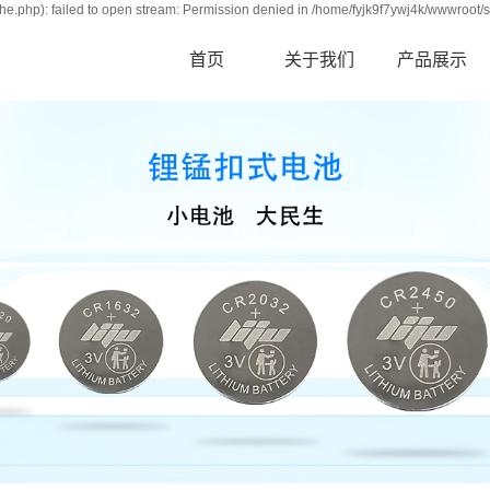
e.php): failed to open stream: Permission denied in /home/fyjk9f7ywj4k/wwwroot/s
首页
关于我们
产品展示