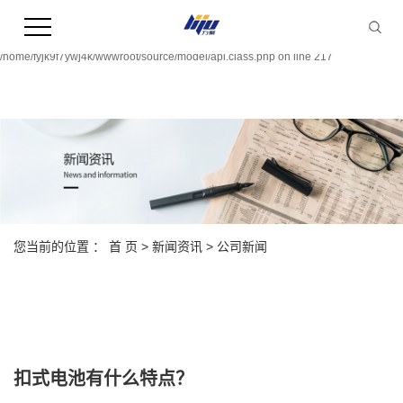
Warning:
file_put_contents(/home/fyjk9f7ywj4k/wwwroot/source/cache/license_cache.php):
failed to open stream: Permission denied in
/home/fyjk9f7ywj4k/wwwroot/source/model/api.class.php on line 217
您当前的位置 ：
首 页
>
新闻资讯
>
公司新闻
扣式电池有什么特点？