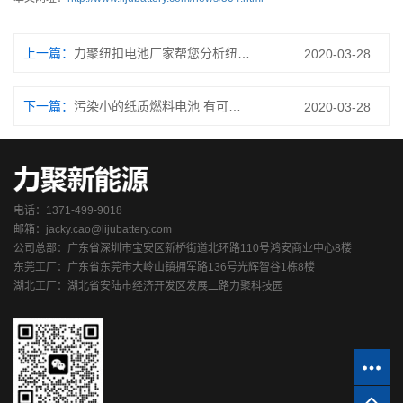
上一篇：
力聚纽扣电池厂家帮您分析纽扣电池行业产业链！
2020-03-28
下一篇：
污染小的纸质燃料电池 有可能会成为纽扣电池的替代品？
2020-03-28
电话：1371-499-9018
邮箱：jacky.cao@lijubattery.com
公司总部：广东省深圳市宝安区新桥街道北环路110号鸿安商业中心8楼
东莞工厂：广东省东莞市大岭山镇拥军路136号光辉智谷1栋8楼
湖北工厂：湖北省安陆市经济开发区发展二路力聚科技园