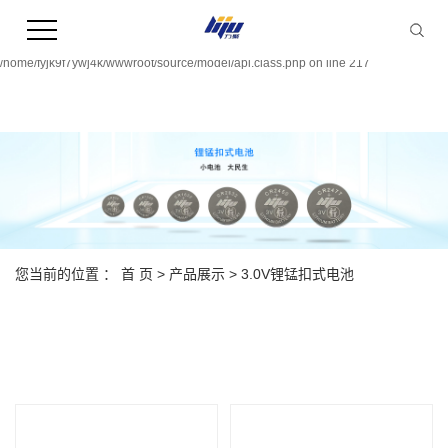
Warning:
file_put_contents(/home/fyjk9f7ywj4k/wwwroot/source/cache/license_cache.php):
failed to open stream: Permission denied in
/home/fyjk9f7ywj4k/wwwroot/source/model/api.class.php on line 217
您当前的位置 ：
首 页
>
产品展示
>
3.0V锂锰扣式电池