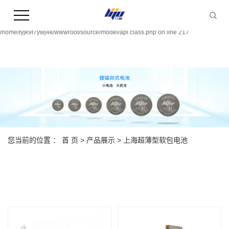
Warning:
file_put_contents(/home/fyjk9f7ywj4k/wwwroot/source/cache/license_cache.php):
failed to open stream: Permission denied in
/home/fyjk9f7ywj4k/wwwroot/source/model/api.class.php on line 217
您当前的位置 ：
首 页
>
产品展示
>
上海超薄型软包电池