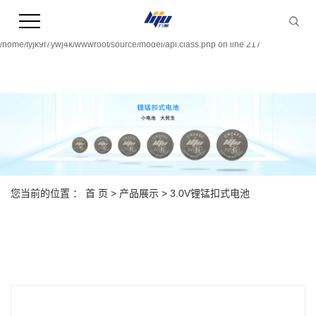
Warning:
file_put_contents(/home/fyjk9f7ywj4k/wwwroot/source/cache/license_cache.php):
failed to open stream: Permission denied in
/home/fyjk9f7ywj4k/wwwroot/source/model/api.class.php on line 217
您当前的位置 ：
首 页
>
产品展示
>
3.0V锂锰扣式电池