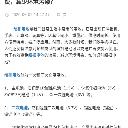
费，减少环境污染？
2020-06-09 14:47:47
次
纽扣电池
是我们日常生活中常用的电池。它常出现在照相机、
手表、计算器、玩具等，因其空间小、重量轻、供电时间长、使用
方便等特点，被广泛应用。然而，大多数时候，我们随手扔掉它。
人们还没有注意到某些类型的纽扣电池可以充电并再次投入使用。
为了有效避免
纽扣电池
的浪费，减少环境污染，如何识别纽扣电
池？
纽扣电池
分为一次和二次充电电池：
1、 主电池。它们是LR碱性电池（1.5V）、Sr氧化银电池（3V）、
Za锌空气电池（1.4V）、Cr一次锂电池（3V）等。
2、
二次电池
。它们是锂二次电池（3.7V）、镍氢电池（镍氢）、
镍镉电池（镍镉）等。
银氧化锌纽扣电池是最 好的纽扣电池。容量大于碳和碱性纽扣