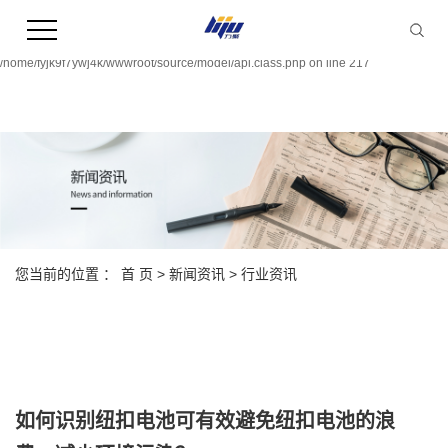
Warning:
file_put_contents(/home/fyjk9f7ywj4k/wwwroot/source/cache/license_cache.php):
failed to open stream: Permission denied in
/home/fyjk9f7ywj4k/wwwroot/source/model/api.class.php on line 217
您当前的位置 ：
首 页
>
新闻资讯
>
行业资讯
如何识别纽扣电池可有效避免纽扣电池的浪